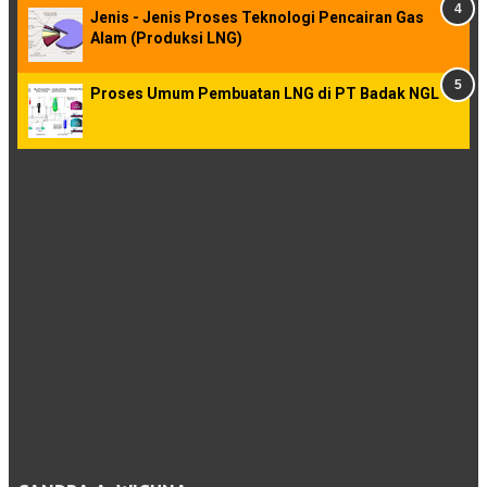
Jenis - Jenis Proses Teknologi Pencairan Gas
Alam (Produksi LNG)
Proses Umum Pembuatan LNG di PT Badak NGL