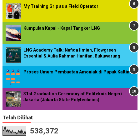
My Training Grip as a Field Operator
Kumpulan Kapal - Kapal Tangker LNG
LNG Academy Talk: Nafida Ilmiah, Flowgreen
Essential & Aulia Rahman Hanifan, Bukuwarung
Proses Umum Pembuatan Amoniak di Pupuk Kaltim
31st Graduation Ceremony of Politeknik Negeri
Jakarta (Jakarta State Polytechnics)
Telah Dilihat
538,372