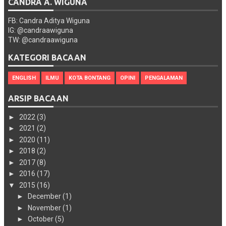
CANDRA A. WIGUNA
FB: Candra Aditya Wiguna
IG: @candraawiguna
TW: @candraawiguna
KATEGORI BACAAN
ENGLISH
ILMU
KOTA BONTANG
OPINI
PENGALAMAN
ARSIP BACAAN
►
2022
(3)
►
2021
(2)
►
2020
(11)
►
2018
(2)
►
2017
(8)
►
2016
(17)
▼
2015
(16)
►
December
(1)
►
November
(1)
►
October
(5)