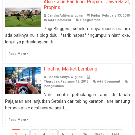
Alun - alun Bandung, Propinsi Jawa Barat,
Propinsi
Candra Aditya Wiguna
Friday, February 13, 2015
Add Comment
Pengalaman
Pagi Bloggers, sebelum saya masuk malam
ada baiknya nulis blog dulu.. *tarik napas* *ngumpulin niat* oke,
lanjut ya petualangann di...
Read More
Floating Market Lembang
Candra Aditya Wiguna
Thursday, February 12, 2015
Add Comment
Pengalaman
Nah.. cerita petualangan ane di tanah
Pajajaran ane lanjutkan Setelah dari tebing karaton , ane lansung
berangkat ke destinasi selanjut...
Read More
1
2
3
4
5
6
7
...
16
Next »
Last