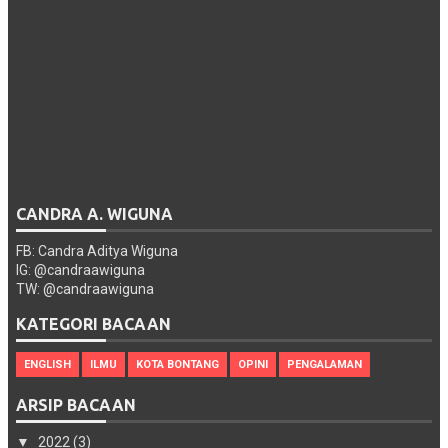
CANDRA A. WIGUNA
FB: Candra Aditya Wiguna
IG: @candraawiguna
TW: @candraawiguna
KATEGORI BACAAN
ENGLISH
ILMU
KOTA BONTANG
OPINI
PENGALAMAN
ARSIP BACAAN
▼
2022
(3)