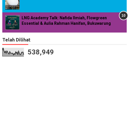
LNG Academy Talk: Nafida Ilmiah, Flowgreen
Essential & Aulia Rahman Hanifan, Bukuwarung
Telah Dilihat
538,949