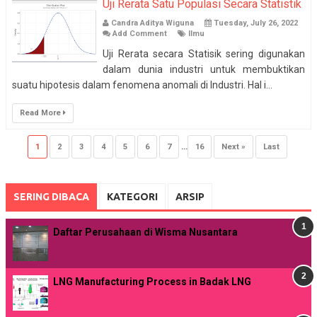
Uji Rerata Satu Populasi Secara Statistik
Candra Aditya Wiguna
Tuesday, July 26, 2022
Add Comment
Ilmu
Uji Rerata secara Statisik sering digunakan
dalam dunia industri untuk membuktikan
suatu hipotesis dalam fenomena anomali di Industri. Hal i...
Read More
1
2
3
4
5
6
7
...
16
Next »
Last
SERING DIBACA
KATEGORI
ARSIP
Daftar Perusahaan di Wisma Nusantara
LNG Manufacturing Process in Badak LNG