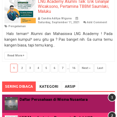
LNG Academy Alumni Talk: Erik Ginanjar
Wicaksono, Pertamina TBBM Saumlaki,
Maluku
Candra Aditya Wiguna
Saturday, September 11, 2021
Add Comment
Pengalaman
Halo teman² Alumni dan Mahasiswa LNG Academy ! Pada
kangen kumpul² seru gitu ga ? Pas banget nih. Ga cuma temu
kangen biasa, tapi temu kang...
Read More
1
2
3
4
5
6
7
...
16
Next »
Last
SERING DIBACA
KATEGORI
ARSIP
Daftar Perusahaan di Wisma Nusantara