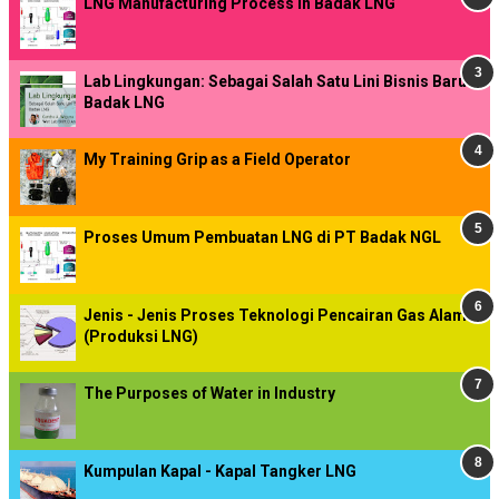
LNG Manufacturing Process in Badak LNG
Lab Lingkungan: Sebagai Salah Satu Lini Bisnis Baru
Badak LNG
My Training Grip as a Field Operator
Proses Umum Pembuatan LNG di PT Badak NGL
Jenis - Jenis Proses Teknologi Pencairan Gas Alam
(Produksi LNG)
The Purposes of Water in Industry
Kumpulan Kapal - Kapal Tangker LNG