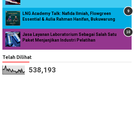
LNG Academy Talk: Nafida Ilmiah, Flowgreen
Essential & Aulia Rahman Hanifan, Bukuwarung
Jasa Layanan Laboratorium Sebagai Salah Satu
Paket Menjanjikan Industri Pelatihan
Telah Dilihat
538,193