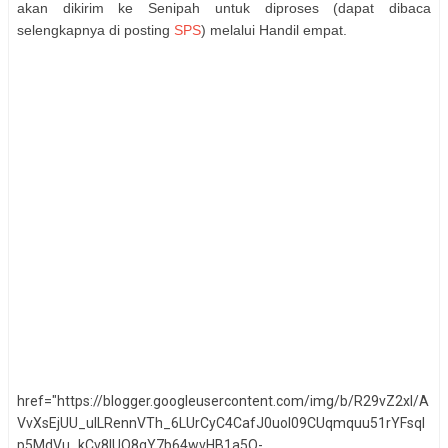
akan dikirim ke Senipah untuk diproses (dapat dibaca
selengkapnya di posting
SPS
) melalui Handil empat.
href="https://blogger.googleusercontent.com/img/b/R29vZ2xl/A
VvXsEjUU_uILRennVTh_6LUrCyC4CafJ0uol09CUqmquu51rYFsql
p5MdVu_kCv8lUO8gY7b64wvHB1a5Q-