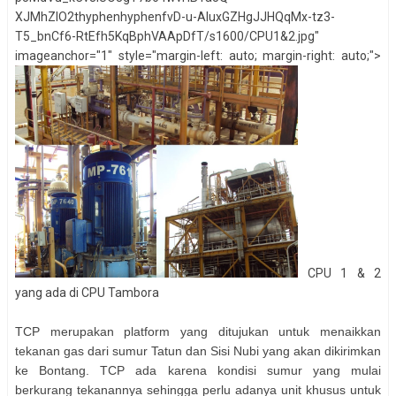
XJMhZlO2thyphenhyphenfvD-u-AIuxGZHgJJHQqMx-tz3-
T5_bnCf6-RtEfh5KqBphVAApDfT/s1600/CPU1&2.jpg"
imageanchor="1" style="margin-left: auto; margin-right: auto;">
CPU 1 & 2
yang ada di CPU Tambora
TCP merupakan platform yang ditujukan untuk menaikkan
tekanan gas dari sumur Tatun dan Sisi Nubi yang akan dikirimkan
ke Bontang. TCP ada karena kondisi sumur yang mulai
berkurang tekanannya sehingga perlu adanya unit khusus untuk