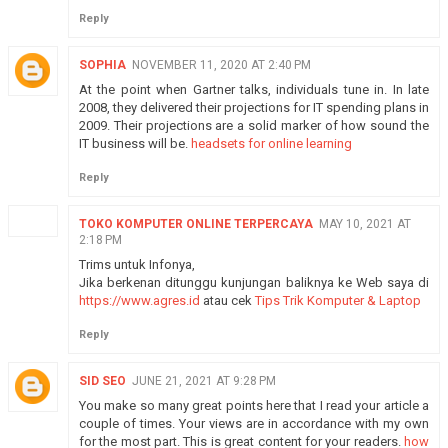
Reply
SOPHIA
NOVEMBER 11, 2020 AT 2:40 PM
At the point when Gartner talks, individuals tune in. In late
2008, they delivered their projections for IT spending plans in
2009. Their projections are a solid marker of how sound the
IT business will be.
headsets for online learning
Reply
TOKO KOMPUTER ONLINE TERPERCAYA
MAY 10, 2021 AT
2:18 PM
Trims untuk Infonya,
Jika berkenan ditunggu kunjungan baliknya ke Web saya di
https://www.agres.id
atau cek
Tips Trik Komputer & Laptop
Reply
SID SEO
JUNE 21, 2021 AT 9:28 PM
You make so many great points here that I read your article a
couple of times. Your views are in accordance with my own
for the most part. This is great content for your readers.
how