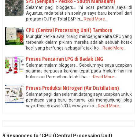
SPS (Senipah - Peciko - South Mahakam)
Selamat pagi bloggers... Ini post pertama saya di
Agustus, rada telat sih soalnya saya baru kembali dari
program OJT di Total E&P In…
Read More...
CPU (Central Processing Unit) Tambora
Mungkin ketika awal orang mendengar kaita CPU yang
terbenak dalam pikiran mereka adalah sebuah kotak
kecil yang berfungsi sebagai "otak" ko…
Read More...
Proses Pencairan LPG di Badak LNG
Selamat malam bloggers... Sebelumnya saya ucapkan
selamat berpuasa karena tepat pada malam hari ini
bulan suci Ramadhan telah tiba.. …
Read More...
Proses Produksi Nitrogen (Air Distillation)
Selamat pagi, dan selamat datang saya ucapkan untuk
pembaca yang baru pertama kali mengunjungi blog
saya. Post di awal 2014 ini saya aka…
Read More...
9 Responses to "CPU (Central Processing Unit)