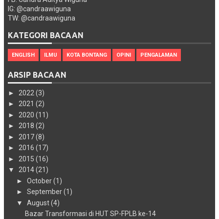
IG: @candraawiguna
TW: @candraawiguna
KATEGORI BACAAN
ENGLISH
ILMU
KOTA BONTANG
OPINI
PENGALAMAN
ARSIP BACAAN
►
2022
(3)
►
2021
(2)
►
2020
(11)
►
2018
(2)
►
2017
(8)
►
2016
(17)
►
2015
(16)
▼
2014
(21)
►
October
(1)
►
September
(1)
▼
August
(4)
Bazar Transformasi di HUT SP-FPLB ke-14